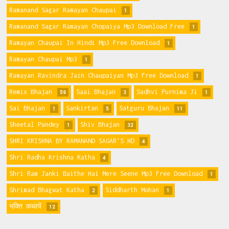
Ramanand Sagar Ramayan Chaupai
1
Ramanand Sagar Ramayan Chopaiya Mp3 Download Free
1
Ramayan Chaupai In Hindi Mp3 Free Download
1
Ramayan Chaupai Mp3
1
Ramayan Ravindra Jain Chaupaiyan Mp3 Free Download
1
Remix Bhajan
Saai Bhajan
Sadhvi Purnima Ji
59
3
1
Sai Bhajan
Sankirtan
Satguru Bhajan
1
5
11
Sheetal Pandey
Shiv Bhajan
1
32
SHRI KRISHNA BY RAMANAND SAGAR'S HD
4
Shri Radha Krishna Katha
4
Shri Ram Janki Baithe Hai Mere Seene Mp3 Free Download
1
Shrimad Bhagwat Katha
Siddharth Mohan
2
1
भक्ति कथायें
12