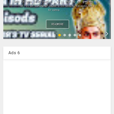
SHRI KRISHNA IN HD PART 1 - 10 || संपूर्ण HD श्री कृष्ण भाग 1 -
10 || BY RAMANAND SAGAR'S TV SERIAL Episode Shri
Krishna ...
READMORE
Ads 6