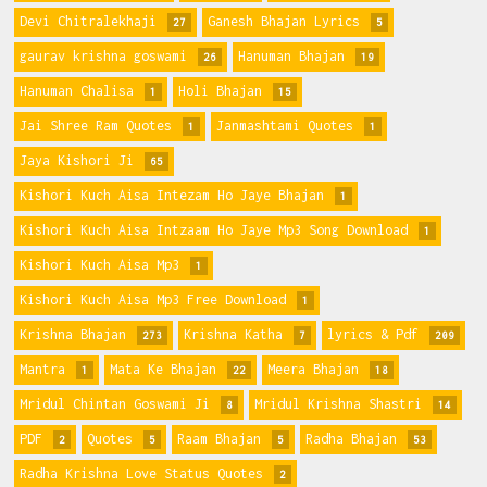
Devi Chitralekhaji
Ganesh Bhajan Lyrics
27
5
gaurav krishna goswami
Hanuman Bhajan
26
19
Hanuman Chalisa
Holi Bhajan
1
15
Jai Shree Ram Quotes
Janmashtami Quotes
1
1
Jaya Kishori Ji
65
Kishori Kuch Aisa Intezam Ho Jaye Bhajan
1
Kishori Kuch Aisa Intzaam Ho Jaye Mp3 Song Download
1
Kishori Kuch Aisa Mp3
1
Kishori Kuch Aisa Mp3 Free Download
1
Krishna Bhajan
Krishna Katha
lyrics & Pdf
273
7
209
Mantra
Mata Ke Bhajan
Meera Bhajan
1
22
18
Mridul Chintan Goswami Ji
Mridul Krishna Shastri
8
14
PDF
Quotes
Raam Bhajan
Radha Bhajan
2
5
5
53
Radha Krishna Love Status Quotes
2