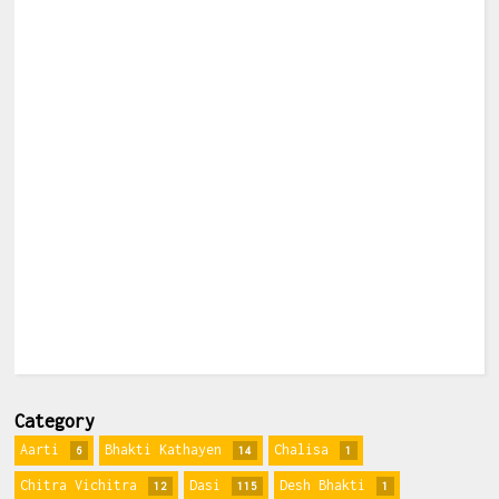
Category
Aarti
Bhakti Kathayen
Chalisa
6
14
1
Chitra Vichitra
Dasi
Desh Bhakti
12
115
1