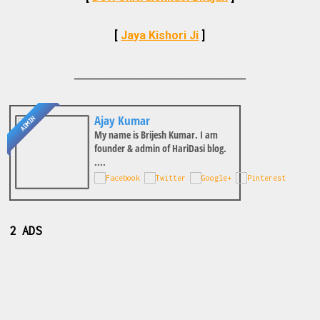
[
Jaya Kishori Ji
]
______________________________
Ajay Kumar
ADMIN
My name is Brijesh Kumar. I am
founder & admin of HariDasi blog.
....
2 ADS