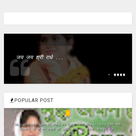
जय जय श्री राधे ...
- ����
POPULAR POST
4
Meri Vinti Yahi Hai Radha Rani Dj (Remix) MIx Download:
Click This Link ~Meri Vinti Yahi Hai Radha Rani Dj (Remix)
MIx Full ...