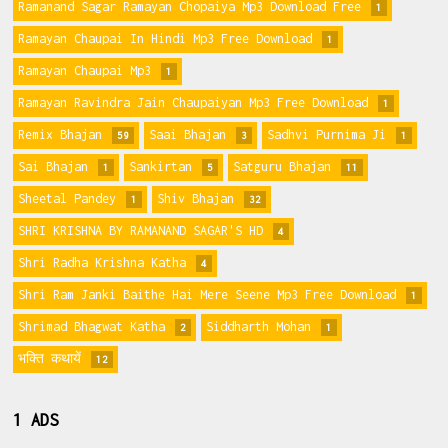
Ramanand Sagar Ramayan Chopaiya Mp3 Download Free
1
Ramayan Chaupai In Hindi Mp3 Free Download
1
Ramayan Chaupai Mp3
1
Ramayan Ravindra Jain Chaupaiyan Mp3 Free Download
1
Remix Bhajan
Saai Bhajan
Sadhvi Purnima Ji
59
3
1
Sai Bhajan
Sankirtan
Satguru Bhajan
1
5
11
Sheetal Pandey
Shiv Bhajan
1
32
SHRI KRISHNA BY RAMANAND SAGAR'S HD
4
Shri Radha Krishna Katha
4
Shri Ram Janki Baithe Hai Mere Seene Mp3 Free Download
1
Shrimad Bhagwat Katha
Siddharth Mohan
2
1
भक्ति कथायें
12
1 ADS