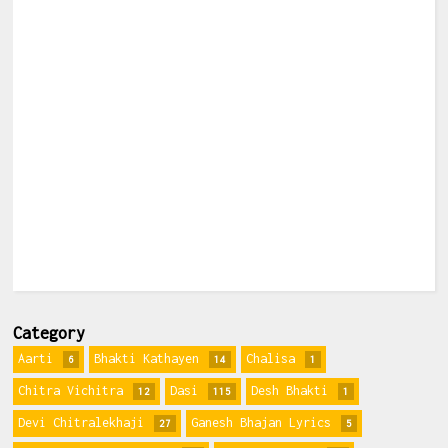
Category
Aarti
Bhakti Kathayen
Chalisa
6
14
1
Chitra Vichitra
Dasi
Desh Bhakti
12
115
1
Devi Chitralekhaji
Ganesh Bhajan Lyrics
27
5