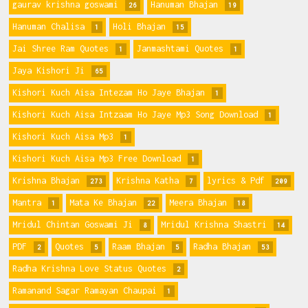
gaurav krishna goswami
Hanuman Bhajan
26
19
Hanuman Chalisa
Holi Bhajan
1
15
Jai Shree Ram Quotes
Janmashtami Quotes
1
1
Jaya Kishori Ji
65
Kishori Kuch Aisa Intezam Ho Jaye Bhajan
1
Kishori Kuch Aisa Intzaam Ho Jaye Mp3 Song Download
1
Kishori Kuch Aisa Mp3
1
Kishori Kuch Aisa Mp3 Free Download
1
Krishna Bhajan
Krishna Katha
lyrics & Pdf
273
7
209
Mantra
Mata Ke Bhajan
Meera Bhajan
1
22
18
Mridul Chintan Goswami Ji
Mridul Krishna Shastri
8
14
PDF
Quotes
Raam Bhajan
Radha Bhajan
2
5
5
53
Radha Krishna Love Status Quotes
2
Ramanand Sagar Ramayan Chaupai
1