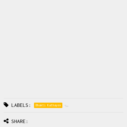
LABELS:
Bhakti Kathayen
SHARE: