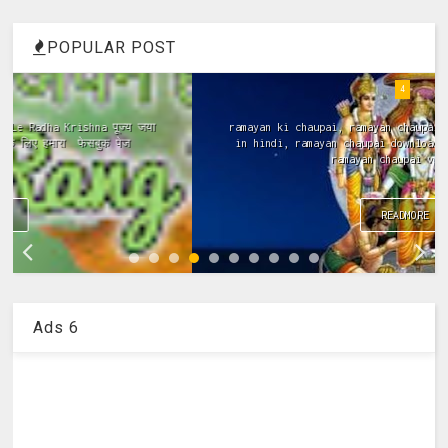
POPULAR POST
4
ramayan ki chaupai, ramayan chaupai hindi, ramayan chaupai
in hindi, ramayan chaupai download, ramayan chaupai mp3,
ramayan chaupai video...
READMORE
Ads 6