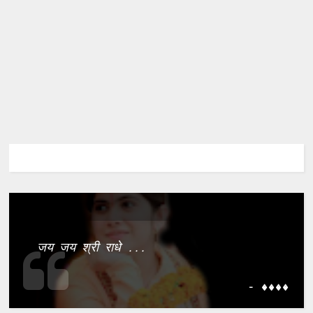
जय जय श्री राधे ...
- ����