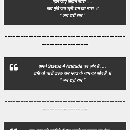
हिल जाए जहान सारा ....
जब गूंजे जय श्री राम का नारा !!
“ जय श्री राम ”
_____________________________________
_________
__________________
अपने Status में Attitude का ज़ोर है ....
तभी तो चारों तरफ राम भक्त के नाम का शोर है !!
“ जय श्री राम ”
_____________________________________
_________
__________________