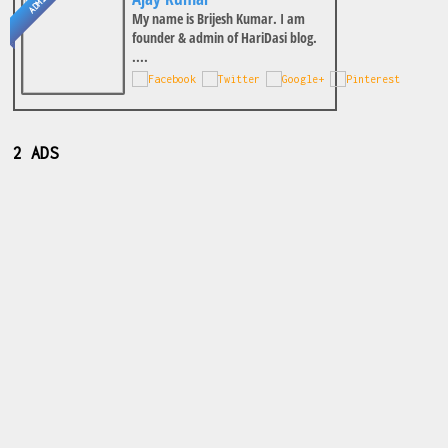
ADMIN
My name is Brijesh Kumar. I am
founder & admin of HariDasi blog.
....
2 ADS