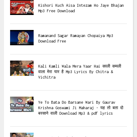
Kishori Kuch Aisa Intezam Ho Jaye Bhajan
Mp3 Free Download
Ramanand Sagar Ramayan Chopaiya Mp3
Download Free
Kali Kamli Wala Mera Yaar Hai काली कमली
वाला मेरा यार है Mp3 Lyrics By Chitra &
Vichitra
Ye To Bata Do Barsane Wari By Gaurav
Krishna Goswami Ji Maharaj - यह तो बता दो
बरसाने वाली Download Mp3 & pdf lyrics