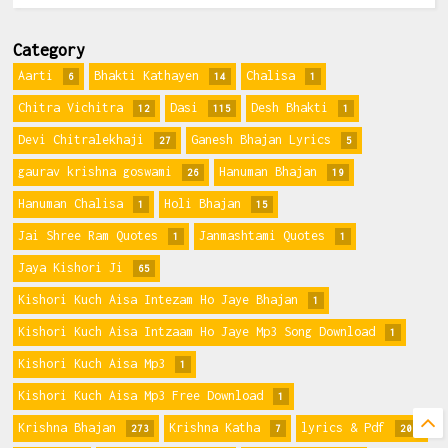
Category
Aarti
Bhakti Kathayen
Chalisa
6
14
1
Chitra Vichitra
Dasi
Desh Bhakti
12
115
1
Devi Chitralekhaji
Ganesh Bhajan Lyrics
27
5
gaurav krishna goswami
Hanuman Bhajan
26
19
Hanuman Chalisa
Holi Bhajan
1
15
Jai Shree Ram Quotes
Janmashtami Quotes
1
1
Jaya Kishori Ji
65
Kishori Kuch Aisa Intezam Ho Jaye Bhajan
1
Kishori Kuch Aisa Intzaam Ho Jaye Mp3 Song Download
1
Kishori Kuch Aisa Mp3
1
Kishori Kuch Aisa Mp3 Free Download
1
Krishna Bhajan
Krishna Katha
lyrics & Pdf
273
7
209