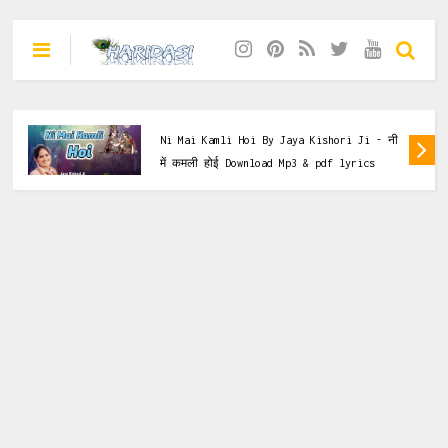
Dasi
,
Jaya Kishori Ji
,
Krishna Bhajan
Babo Mhane Bhulaya Gayo By Jaya Kishori
Ji - बाबो म्हाने भोलाय गयो Download Mp3 & pdf
lyrics