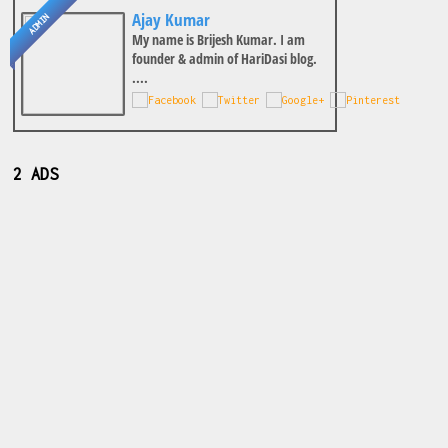
Ajay Kumar
ADMIN
My name is Brijesh Kumar. I am
founder & admin of HariDasi blog.
....
2 ADS