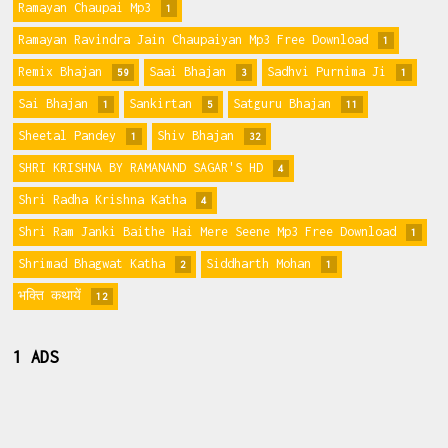
Ramayan Chaupai Mp3
1
Ramayan Ravindra Jain Chaupaiyan Mp3 Free Download
1
Remix Bhajan
Saai Bhajan
Sadhvi Purnima Ji
59
3
1
Sai Bhajan
Sankirtan
Satguru Bhajan
1
5
11
Sheetal Pandey
Shiv Bhajan
1
32
SHRI KRISHNA BY RAMANAND SAGAR'S HD
4
Shri Radha Krishna Katha
4
Shri Ram Janki Baithe Hai Mere Seene Mp3 Free Download
1
Shrimad Bhagwat Katha
Siddharth Mohan
2
1
भक्ति कथायें
12
1 ADS