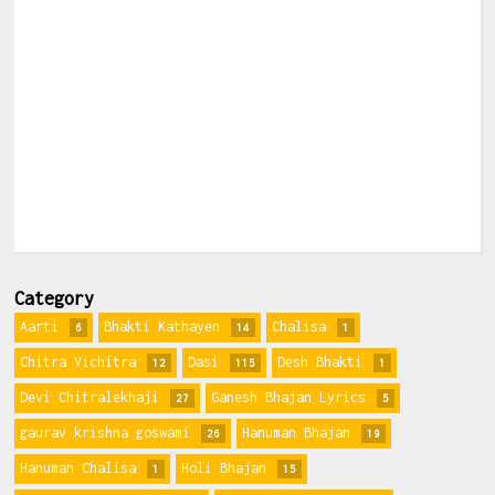
Category
Aarti
Bhakti Kathayen
Chalisa
6
14
1
Chitra Vichitra
Dasi
Desh Bhakti
12
115
1
Devi Chitralekhaji
Ganesh Bhajan Lyrics
27
5
gaurav krishna goswami
Hanuman Bhajan
26
19
Hanuman Chalisa
Holi Bhajan
1
15