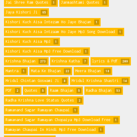
Jai Shree Ram Quotes
Janmashtami Quotes
1
1
Jaya Kishori Ji
65
Kishori Kuch Aisa Intezam Ho Jaye Bhajan
1
Kishori Kuch Aisa Intzaam Ho Jaye Mp3 Song Download
1
Kishori Kuch Aisa Mp3
1
Kishori Kuch Aisa Mp3 Free Download
1
Krishna Bhajan
Krishna Katha
lyrics & Pdf
273
7
209
Mantra
Mata Ke Bhajan
Meera Bhajan
1
22
18
Mridul Chintan Goswami Ji
Mridul Krishna Shastri
8
14
PDF
Quotes
Raam Bhajan
Radha Bhajan
2
5
5
53
Radha Krishna Love Status Quotes
2
Ramanand Sagar Ramayan Chaupai
1
Ramanand Sagar Ramayan Chopaiya Mp3 Download Free
1
Ramayan Chaupai In Hindi Mp3 Free Download
1