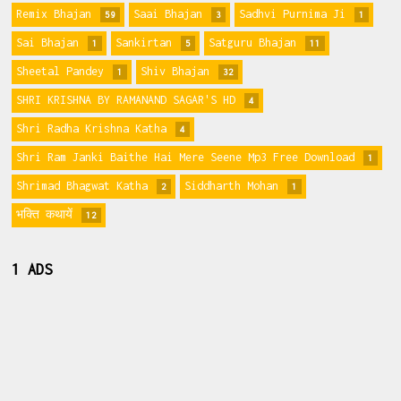
Remix Bhajan
Saai Bhajan
Sadhvi Purnima Ji
59
3
1
Sai Bhajan
Sankirtan
Satguru Bhajan
1
5
11
Sheetal Pandey
Shiv Bhajan
1
32
SHRI KRISHNA BY RAMANAND SAGAR'S HD
4
Shri Radha Krishna Katha
4
Shri Ram Janki Baithe Hai Mere Seene Mp3 Free Download
1
Shrimad Bhagwat Katha
Siddharth Mohan
2
1
भक्ति कथायें
12
1 ADS