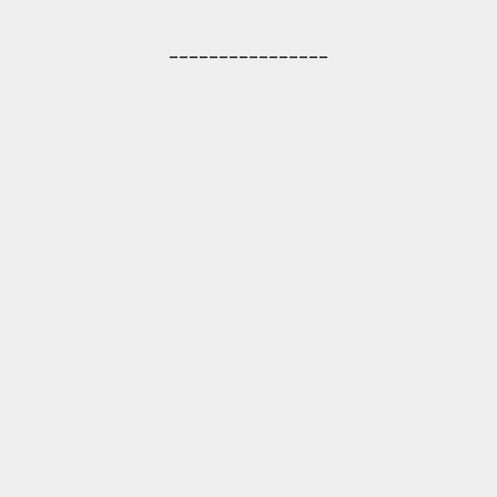
________________