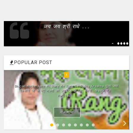
जय जय श्री राधे ...
- ����
POPULAR POST
4
ramayan ki chaupai, ramayan chaupai hindi, ramayan chaupai
in hindi, ramayan chaupai download, ramayan chaupai mp3,
ramayan chaupai video...
READMORE