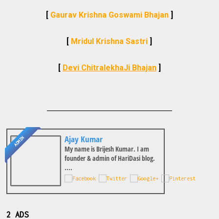
[
Gaurav Krishna Goswami Bhajan
]
[
Mridul Krishna Sastri
]
[
Devi ChitralekhaJi Bhajan
]
________________________________
Ajay Kumar
ADMIN
My name is Brijesh Kumar. I am
founder & admin of HariDasi blog.
....
2 ADS