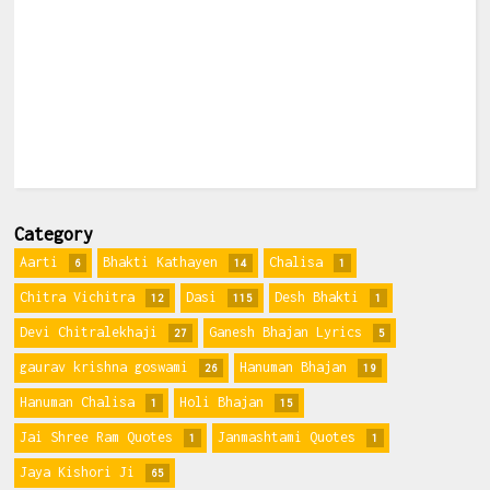
Category
Aarti
Bhakti Kathayen
Chalisa
6
14
1
Chitra Vichitra
Dasi
Desh Bhakti
12
115
1
Devi Chitralekhaji
Ganesh Bhajan Lyrics
27
5
gaurav krishna goswami
Hanuman Bhajan
26
19
Hanuman Chalisa
Holi Bhajan
1
15
Jai Shree Ram Quotes
Janmashtami Quotes
1
1
Jaya Kishori Ji
65