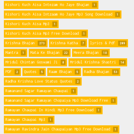
Kishori Kuch Aisa Intezam Ho Jaye Bhajan
1
Kishori Kuch Aisa Intzaam Ho Jaye Mp3 Song Download
1
Kishori Kuch Aisa Mp3
1
Kishori Kuch Aisa Mp3 Free Download
1
Krishna Bhajan
Krishna Katha
lyrics & Pdf
273
7
209
Mantra
Mata Ke Bhajan
Meera Bhajan
1
22
18
Mridul Chintan Goswami Ji
Mridul Krishna Shastri
8
14
PDF
Quotes
Raam Bhajan
Radha Bhajan
2
5
5
53
Radha Krishna Love Status Quotes
2
Ramanand Sagar Ramayan Chaupai
1
Ramanand Sagar Ramayan Chopaiya Mp3 Download Free
1
Ramayan Chaupai In Hindi Mp3 Free Download
1
Ramayan Chaupai Mp3
1
Ramayan Ravindra Jain Chaupaiyan Mp3 Free Download
1