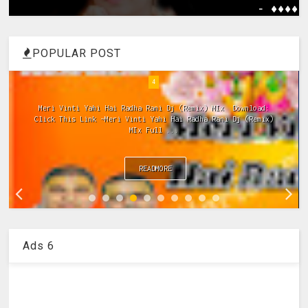
- ����
POPULAR POST
4
Meri Vinti Yahi Hai Radha Rani Dj (Remix) MIx Download:
Click This Link ~Meri Vinti Yahi Hai Radha Rani Dj (Remix)
MIx Full ...
READMORE
Ads 6