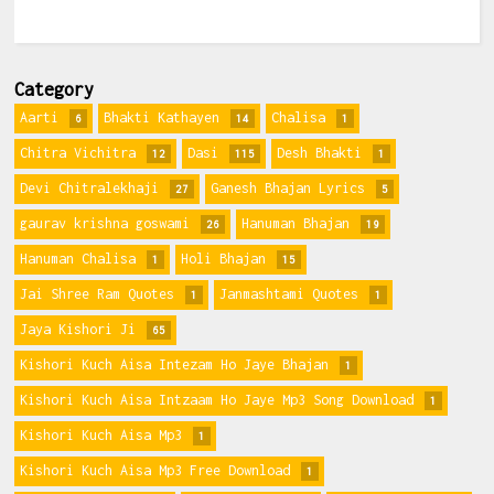
Category
Aarti
Bhakti Kathayen
Chalisa
6
14
1
Chitra Vichitra
Dasi
Desh Bhakti
12
115
1
Devi Chitralekhaji
Ganesh Bhajan Lyrics
27
5
gaurav krishna goswami
Hanuman Bhajan
26
19
Hanuman Chalisa
Holi Bhajan
1
15
Jai Shree Ram Quotes
Janmashtami Quotes
1
1
Jaya Kishori Ji
65
Kishori Kuch Aisa Intezam Ho Jaye Bhajan
1
Kishori Kuch Aisa Intzaam Ho Jaye Mp3 Song Download
1
Kishori Kuch Aisa Mp3
1
Kishori Kuch Aisa Mp3 Free Download
1