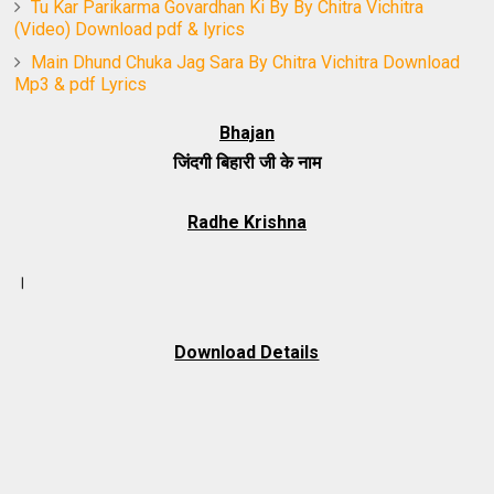
Tu Kar Parikarma Govardhan Ki By By Chitra Vichitra
(Video) Download pdf & lyrics
Main Dhund Chuka Jag Sara By Chitra Vichitra Download
Mp3 & pdf Lyrics
Bhajan
जिंदगी बिहारी जी के नाम
Radhe Krishna
पूज्य जय
Download Details