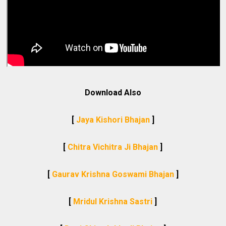
Download Also
[
Jaya Kishori Bhajan
]
[
Chitra Vichitra Ji Bhajan
]
[
Gaurav Krishna Goswami Bhajan
]
[
Mridul Krishna Sastri
]