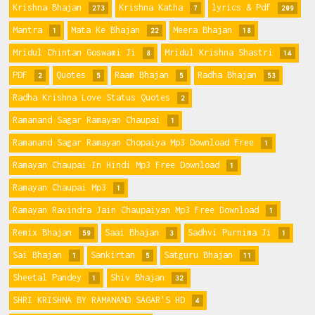
Krishna Bhajan
Krishna Katha
lyrics & Pdf
273
7
209
Mantra
Mata Ke Bhajan
Meera Bhajan
1
22
18
Mridul Chintan Goswami Ji
Mridul Krishna Shastri
8
14
PDF
Quotes
Raam Bhajan
Radha Bhajan
2
5
5
53
Radha Krishna Love Status Quotes
2
Ramanand Sagar Ramayan Chaupai
1
Ramanand Sagar Ramayan Chopaiya Mp3 Download Free
1
Ramayan Chaupai In Hindi Mp3 Free Download
1
Ramayan Chaupai Mp3
1
Ramayan Ravindra Jain Chaupaiyan Mp3 Free Download
1
Remix Bhajan
Saai Bhajan
Sadhvi Purnima Ji
59
3
1
Sai Bhajan
Sankirtan
Satguru Bhajan
1
5
11
Sheetal Pandey
Shiv Bhajan
1
32
SHRI KRISHNA BY RAMANAND SAGAR'S HD
4