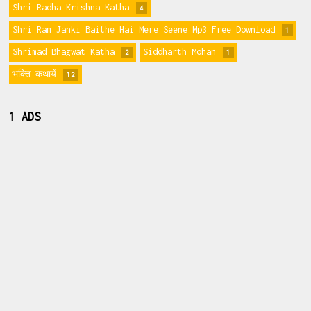
Shri Radha Krishna Katha
4
Shri Ram Janki Baithe Hai Mere Seene Mp3 Free Download
1
Shrimad Bhagwat Katha
Siddharth Mohan
2
1
भक्ति कथायें
12
1 ADS