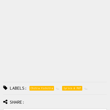
LABELS:
Chitra Vichitra
lyrics & Pdf
SHARE: