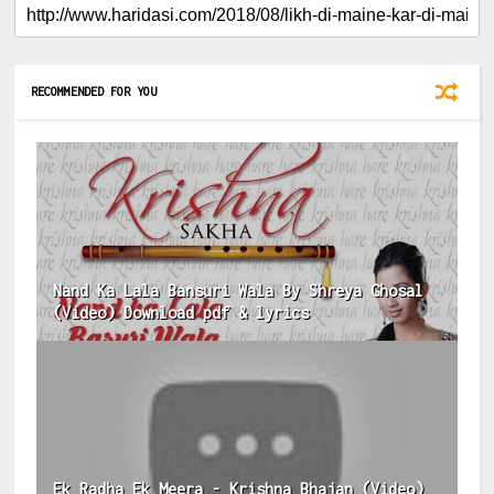
RECOMMENDED FOR YOU
Nand Ka Lala Bansuri Wala By Shreya Ghosal
(Video) Download pdf & lyrics
Ek Radha Ek Meera - Krishna Bhajan (Video)