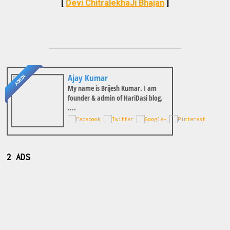
[
Devi ChitralekhaJi Bhajan
]
________________________________
Ajay Kumar
ADMIN
My name is Brijesh Kumar. I am
founder & admin of HariDasi blog.
....
2 ADS