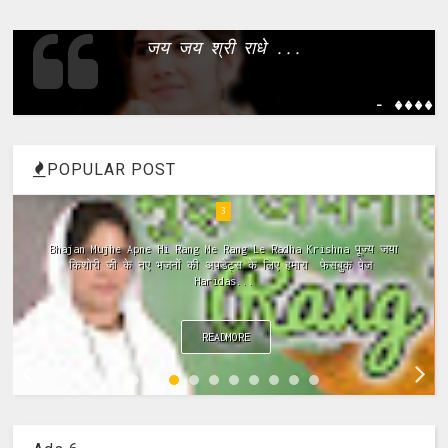
जय जय श्री राधे ...
- ����
POPULAR POST
4
Meri Vinti Yahi Hai Radha Rani Dj (Remix) MIx Download:
Click This Link ~Meri Vinti Yahi Hai Radha Rani Dj (Remix)
MIx Full ...
READMORE