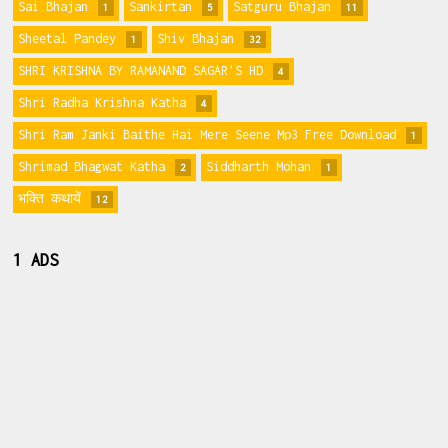
Sai Bhajan
Sankirtan
Satguru Bhajan
1
5
11
Sheetal Pandey
Shiv Bhajan
1
32
SHRI KRISHNA BY RAMANAND SAGAR'S HD
4
Shri Radha Krishna Katha
4
Shri Ram Janki Baithe Hai Mere Seene Mp3 Free Download
1
Shrimad Bhagwat Katha
Siddharth Mohan
2
1
भक्ति कथायें
12
1 ADS