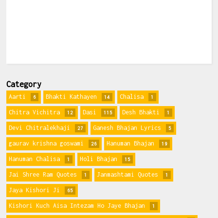
Category
Aarti
Bhakti Kathayen
Chalisa
6
14
1
Chitra Vichitra
Dasi
Desh Bhakti
12
115
1
Devi Chitralekhaji
Ganesh Bhajan Lyrics
27
5
gaurav krishna goswami
Hanuman Bhajan
26
19
Hanuman Chalisa
Holi Bhajan
1
15
Jai Shree Ram Quotes
Janmashtami Quotes
1
1
Jaya Kishori Ji
65
Kishori Kuch Aisa Intezam Ho Jaye Bhajan
1