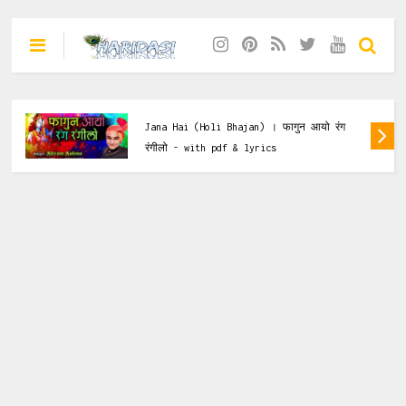
Holi Bhajan
,
Krishna Bhajan
atu Pedal
Melo Aayo Shyam Ko Khelo Maahre
ुन आयो रंग
(Krishna Bhajan) । मेलो आयो श्याम
महरे सांवरो - with pdf & lyrics