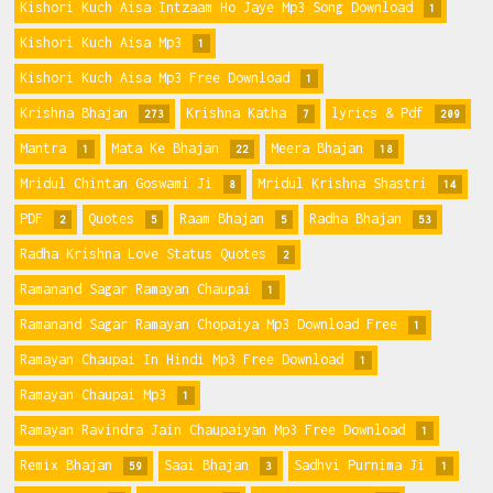
Kishori Kuch Aisa Intzaam Ho Jaye Mp3 Song Download
1
Kishori Kuch Aisa Mp3
1
Kishori Kuch Aisa Mp3 Free Download
1
Krishna Bhajan
Krishna Katha
lyrics & Pdf
273
7
209
Mantra
Mata Ke Bhajan
Meera Bhajan
1
22
18
Mridul Chintan Goswami Ji
Mridul Krishna Shastri
8
14
PDF
Quotes
Raam Bhajan
Radha Bhajan
2
5
5
53
Radha Krishna Love Status Quotes
2
Ramanand Sagar Ramayan Chaupai
1
Ramanand Sagar Ramayan Chopaiya Mp3 Download Free
1
Ramayan Chaupai In Hindi Mp3 Free Download
1
Ramayan Chaupai Mp3
1
Ramayan Ravindra Jain Chaupaiyan Mp3 Free Download
1
Remix Bhajan
Saai Bhajan
Sadhvi Purnima Ji
59
3
1