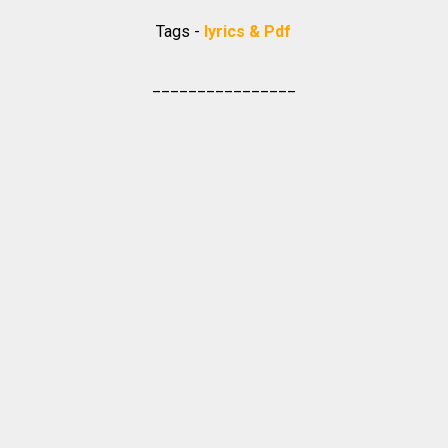
Tags -
lyrics & Pdf
________________