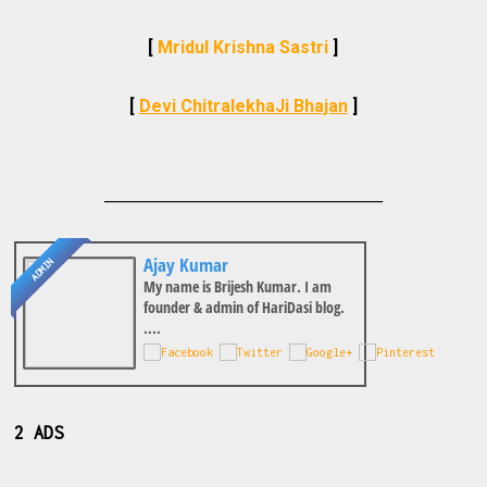
[
Mridul Krishna Sastri
]
[
Devi ChitralekhaJi Bhajan
]
________________________________
Ajay Kumar
ADMIN
My name is Brijesh Kumar. I am
founder & admin of HariDasi blog.
....
2 ADS