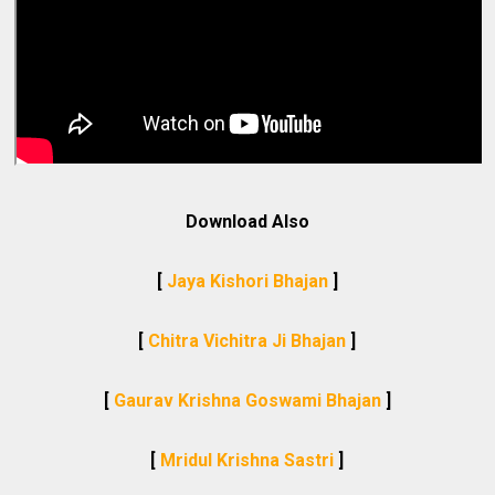
Download Also
[
Jaya Kishori Bhajan
]
[
Chitra Vichitra Ji Bhajan
]
[
Gaurav Krishna Goswami Bhajan
]
[
Mridul Krishna Sastri
]