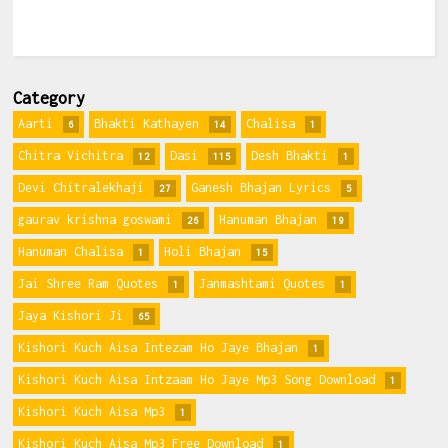
Category
Aarti
Bhakti Kathayen
Chalisa
6
14
1
Chitra Vichitra
Dasi
Desh Bhakti
12
115
1
Devi Chitralekhaji
Ganesh Bhajan Lyrics
27
5
gaurav krishna goswami
Hanuman Bhajan
26
19
Hanuman Chalisa
Holi Bhajan
1
15
Jai Shree Ram Quotes
Janmashtami Quotes
1
1
Jaya Kishori Ji
65
Kishori Kuch Aisa Intezam Ho Jaye Bhajan
1
Kishori Kuch Aisa Intzaam Ho Jaye Mp3 Song Download
1
Kishori Kuch Aisa Mp3
1
Kishori Kuch Aisa Mp3 Free Download
1