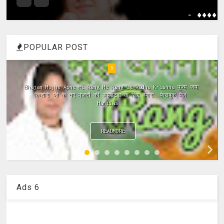
- ����
POPULAR POST
4
ramayan ki chaupai, ramayan chaupai hindi, ramayan chaupai
in hindi, ramayan chaupai download, ramayan chaupai mp3,
ramayan chaupai video...
READMORE
Ads 6