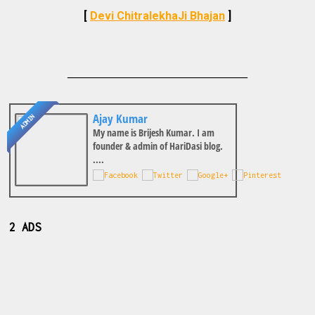
[
Devi ChitralekhaJi Bhajan
]
________________________________
Ajay Kumar
ADMIN
My name is Brijesh Kumar. I am
founder & admin of HariDasi blog.
....
2 ADS