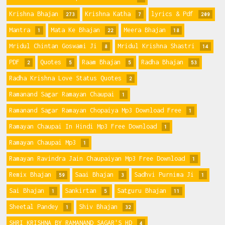
Krishna Bhajan
Krishna Katha
lyrics & Pdf
273
7
209
Mantra
Mata Ke Bhajan
Meera Bhajan
1
22
18
Mridul Chintan Goswami Ji
Mridul Krishna Shastri
8
14
PDF
Quotes
Raam Bhajan
Radha Bhajan
2
5
5
53
Radha Krishna Love Status Quotes
2
Ramanand Sagar Ramayan Chaupai
1
Ramanand Sagar Ramayan Chopaiya Mp3 Download Free
1
Ramayan Chaupai In Hindi Mp3 Free Download
1
Ramayan Chaupai Mp3
1
Ramayan Ravindra Jain Chaupaiyan Mp3 Free Download
1
Remix Bhajan
Saai Bhajan
Sadhvi Purnima Ji
59
3
1
Sai Bhajan
Sankirtan
Satguru Bhajan
1
5
11
Sheetal Pandey
Shiv Bhajan
1
32
SHRI KRISHNA BY RAMANAND SAGAR'S HD
4