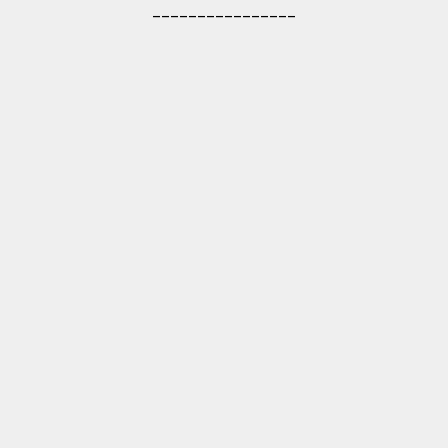
________________