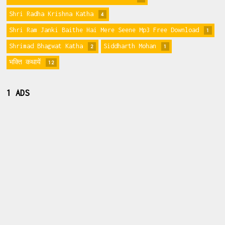
Shri Radha Krishna Katha
4
Shri Ram Janki Baithe Hai Mere Seene Mp3 Free Download
1
Shrimad Bhagwat Katha
Siddharth Mohan
2
1
भक्ति कथायें
12
1 ADS