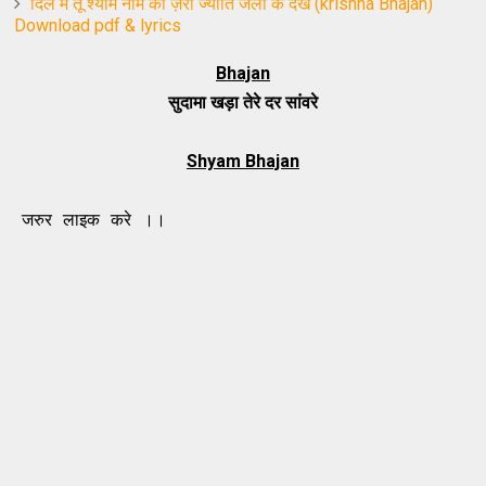
दिल मे तू श्याम नाम की ज़रा ज्योति जला के देख (krishna Bhajan)
Download pdf & lyrics
Bhajan
सुदामा खड़ा तेरे दर सांवरे
Shyam Bhajan
ाइक करे ।।