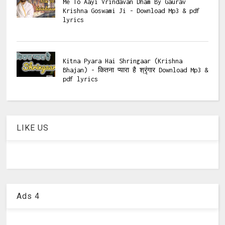
Me To Aayi Vrindavan Dham By Gaurav
Krishna Goswami Ji - Download Mp3 & pdf
lyrics
Kitna Pyara Hai Shringaar (Krishna
Bhajan) - कितना प्यारा है श्रृंगार Download Mp3 &
pdf lyrics
LIKE US
Ads 4