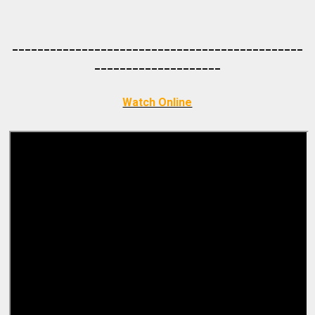
_____________________________________
_________
_________
___________
Watch Online