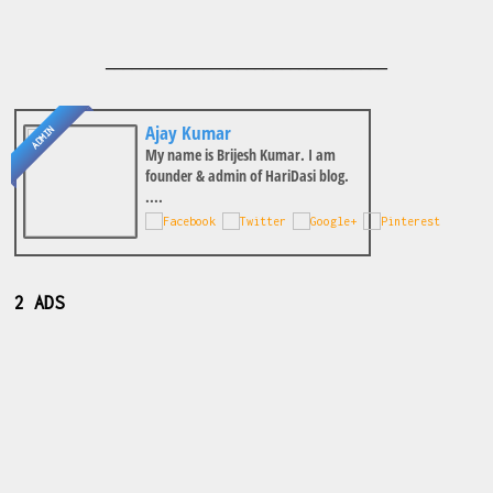
________________________________
Ajay Kumar
ADMIN
My name is Brijesh Kumar. I am
founder & admin of HariDasi blog.
....
2 ADS