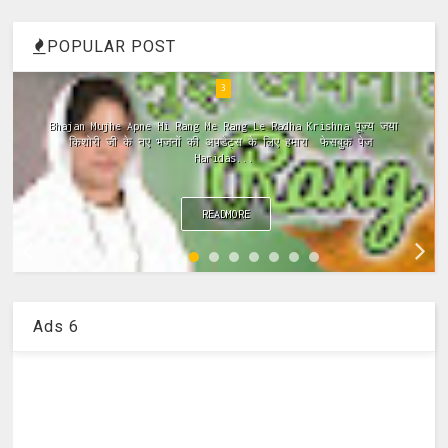
POPULAR POST
4
Meri Vinti Yahi Hai Radha Rani Dj (Remix) MIx Download:
Click This Link ~Meri Vinti Yahi Hai Radha Rani Dj (Remix)
MIx Full ...
READMORE
Ads 6