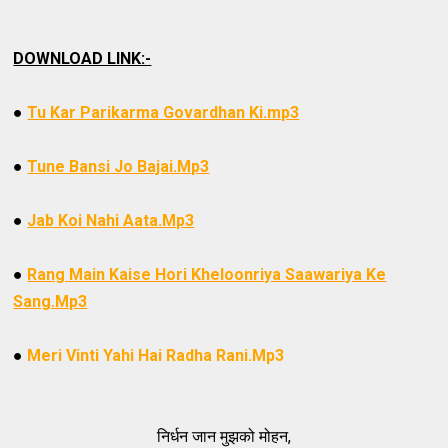
DOWNLOAD LINK:-
●
Tu Kar Parikarma Govardhan Ki.mp3
●
Tune Bansi Jo Bajai.Mp3
●
Jab Koi Nahi Aata.Mp3
●
Rang Main Kaise Hori Kheloonriya Saawariya Ke
Sang.Mp3
●
Meri Vinti Yahi Hai Radha Rani.Mp3
निर्धन जान मुझको मोहन,