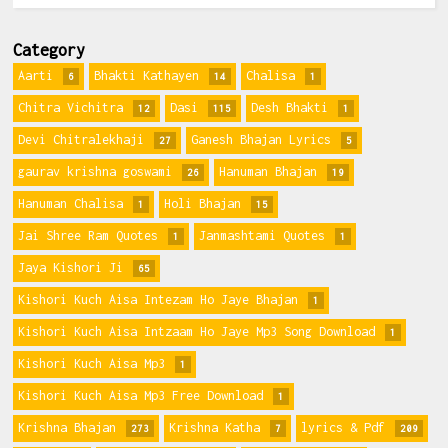
Category
Aarti
Bhakti Kathayen
Chalisa
6
14
1
Chitra Vichitra
Dasi
Desh Bhakti
12
115
1
Devi Chitralekhaji
Ganesh Bhajan Lyrics
27
5
gaurav krishna goswami
Hanuman Bhajan
26
19
Hanuman Chalisa
Holi Bhajan
1
15
Jai Shree Ram Quotes
Janmashtami Quotes
1
1
Jaya Kishori Ji
65
Kishori Kuch Aisa Intezam Ho Jaye Bhajan
1
Kishori Kuch Aisa Intzaam Ho Jaye Mp3 Song Download
1
Kishori Kuch Aisa Mp3
1
Kishori Kuch Aisa Mp3 Free Download
1
Krishna Bhajan
Krishna Katha
lyrics & Pdf
273
7
209