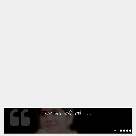
जय जय श्री राधे ...
- ����