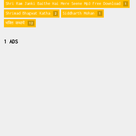
Shri Ram Janki Baithe Hai Mere Seene Mp3 Free Download
1
Shrimad Bhagwat Katha
Siddharth Mohan
2
1
भक्ति कथायें
12
1 ADS