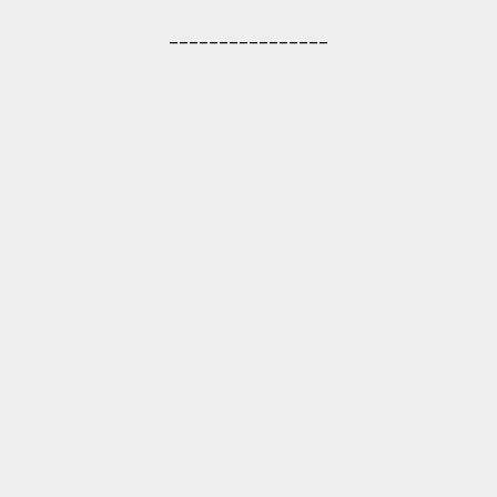
________________