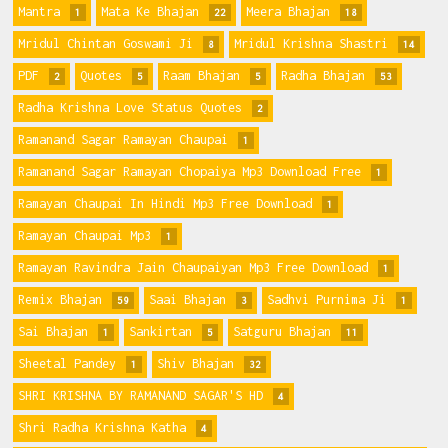
Mantra
Mata Ke Bhajan
Meera Bhajan
1
22
18
Mridul Chintan Goswami Ji
Mridul Krishna Shastri
8
14
PDF
Quotes
Raam Bhajan
Radha Bhajan
2
5
5
53
Radha Krishna Love Status Quotes
2
Ramanand Sagar Ramayan Chaupai
1
Ramanand Sagar Ramayan Chopaiya Mp3 Download Free
1
Ramayan Chaupai In Hindi Mp3 Free Download
1
Ramayan Chaupai Mp3
1
Ramayan Ravindra Jain Chaupaiyan Mp3 Free Download
1
Remix Bhajan
Saai Bhajan
Sadhvi Purnima Ji
59
3
1
Sai Bhajan
Sankirtan
Satguru Bhajan
1
5
11
Sheetal Pandey
Shiv Bhajan
1
32
SHRI KRISHNA BY RAMANAND SAGAR'S HD
4
Shri Radha Krishna Katha
4