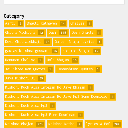
Category
Aarti
Bhakti Kathayen
Chalisa
6
14
1
Chitra Vichitra
Dasi
Desh Bhakti
12
115
1
Devi Chitralekhaji
Ganesh Bhajan Lyrics
27
5
gaurav krishna goswami
Hanuman Bhajan
26
19
Hanuman Chalisa
Holi Bhajan
1
15
Jai Shree Ram Quotes
Janmashtami Quotes
1
1
Jaya Kishori Ji
65
Kishori Kuch Aisa Intezam Ho Jaye Bhajan
1
Kishori Kuch Aisa Intzaam Ho Jaye Mp3 Song Download
1
Kishori Kuch Aisa Mp3
1
Kishori Kuch Aisa Mp3 Free Download
1
Krishna Bhajan
Krishna Katha
lyrics & Pdf
273
7
209