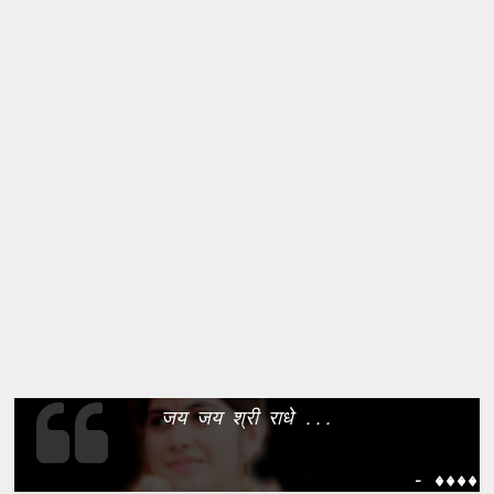
जय जय श्री राधे ...
- ����