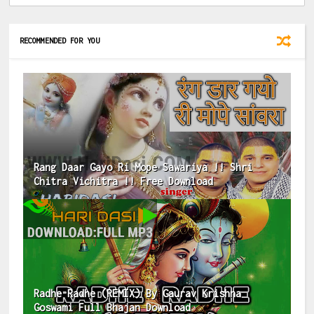
RECOMMENDED FOR YOU
Rang Daar Gayo Ri Mope Sawariya !! Shri
Chitra Vichitra !! Free Download
Radhe Radhe (REMIX) By Gaurav Krishna
Goswami Full Bhajan Download