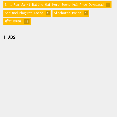
Shri Ram Janki Baithe Hai Mere Seene Mp3 Free Download
1
Shrimad Bhagwat Katha
Siddharth Mohan
2
1
भक्ति कथायें
12
1 ADS