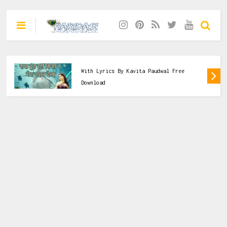
Dasi
,
Hanuman Bhajan
,
Remix Bhajan
 Mp3
Veer Hanumana Aati Balwana वीर हनुमाना अति
बलवाना With Lyrics Full Hanumaan Bhajan
Download