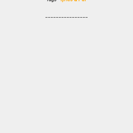
________________