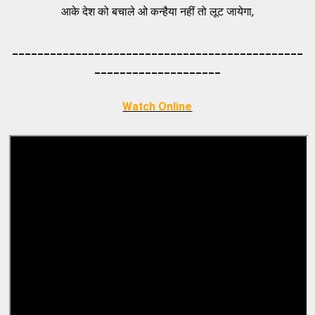
आके देश को बचाले ओ कन्हैया नहीं तो लूट जायेगा,
_____________________________________
_________
_________
___________
Watch Online