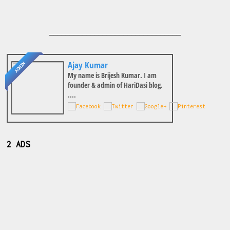
________________________________
Ajay Kumar
ADMIN
My name is Brijesh Kumar. I am
founder & admin of HariDasi blog.
....
2 ADS