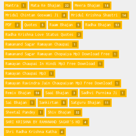
Mantra
Mata Ke Bhajan
Meera Bhajan
1
22
18
Mridul Chintan Goswami Ji
Mridul Krishna Shastri
8
14
PDF
Quotes
Raam Bhajan
Radha Bhajan
2
5
5
53
Radha Krishna Love Status Quotes
2
Ramanand Sagar Ramayan Chaupai
1
Ramanand Sagar Ramayan Chopaiya Mp3 Download Free
1
Ramayan Chaupai In Hindi Mp3 Free Download
1
Ramayan Chaupai Mp3
1
Ramayan Ravindra Jain Chaupaiyan Mp3 Free Download
1
Remix Bhajan
Saai Bhajan
Sadhvi Purnima Ji
59
3
1
Sai Bhajan
Sankirtan
Satguru Bhajan
1
5
11
Sheetal Pandey
Shiv Bhajan
1
32
SHRI KRISHNA BY RAMANAND SAGAR'S HD
4
Shri Radha Krishna Katha
4