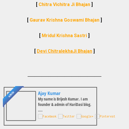
[
Chitra Vichitra Ji Bhajan
]
[
Gaurav Krishna Goswami Bhajan
]
[
Mridul Krishna Sastri
]
[
Devi ChitralekhaJi Bhajan
]
________________________________
Ajay Kumar
ADMIN
My name is Brijesh Kumar. I am
founder & admin of HariDasi blog.
....