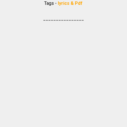
Tags -
lyrics & Pdf
________________