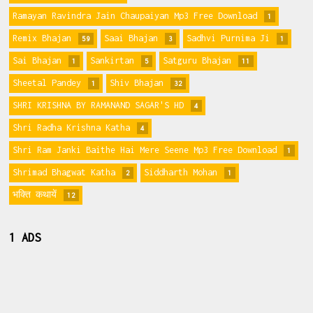
Ramayan Ravindra Jain Chaupaiyan Mp3 Free Download
1
Remix Bhajan
Saai Bhajan
Sadhvi Purnima Ji
59
3
1
Sai Bhajan
Sankirtan
Satguru Bhajan
1
5
11
Sheetal Pandey
Shiv Bhajan
1
32
SHRI KRISHNA BY RAMANAND SAGAR'S HD
4
Shri Radha Krishna Katha
4
Shri Ram Janki Baithe Hai Mere Seene Mp3 Free Download
1
Shrimad Bhagwat Katha
Siddharth Mohan
2
1
भक्ति कथायें
12
1 ADS