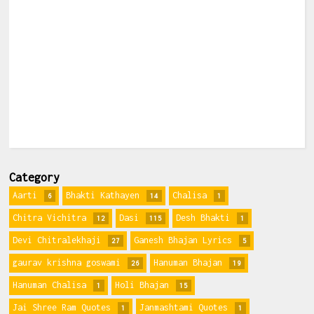
Category
Aarti
Bhakti Kathayen
Chalisa
6
14
1
Chitra Vichitra
Dasi
Desh Bhakti
12
115
1
Devi Chitralekhaji
Ganesh Bhajan Lyrics
27
5
gaurav krishna goswami
Hanuman Bhajan
26
19
Hanuman Chalisa
Holi Bhajan
1
15
Jai Shree Ram Quotes
Janmashtami Quotes
1
1