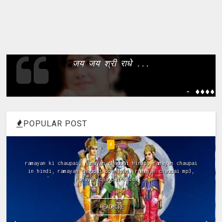
जय जय श्री राधे ...
- ����
POPULAR POST
4
ramayan ki chaupai, ramayan chaupai hindi, ramayan chaupai
in hindi, ramayan chaupai download, ramayan chaupai mp3,
ramayan chaupai video...
READMORE