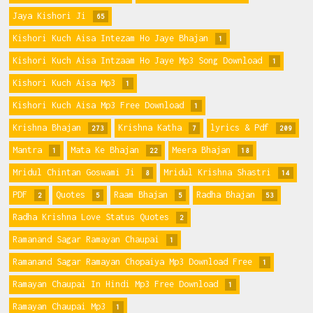
Jaya Kishori Ji
65
Kishori Kuch Aisa Intezam Ho Jaye Bhajan
1
Kishori Kuch Aisa Intzaam Ho Jaye Mp3 Song Download
1
Kishori Kuch Aisa Mp3
1
Kishori Kuch Aisa Mp3 Free Download
1
Krishna Bhajan
Krishna Katha
lyrics & Pdf
273
7
209
Mantra
Mata Ke Bhajan
Meera Bhajan
1
22
18
Mridul Chintan Goswami Ji
Mridul Krishna Shastri
8
14
PDF
Quotes
Raam Bhajan
Radha Bhajan
2
5
5
53
Radha Krishna Love Status Quotes
2
Ramanand Sagar Ramayan Chaupai
1
Ramanand Sagar Ramayan Chopaiya Mp3 Download Free
1
Ramayan Chaupai In Hindi Mp3 Free Download
1
Ramayan Chaupai Mp3
1