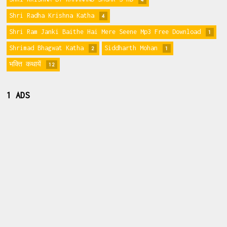
Shri Radha Krishna Katha
4
Shri Ram Janki Baithe Hai Mere Seene Mp3 Free Download
1
Shrimad Bhagwat Katha
Siddharth Mohan
2
1
भक्ति कथायें
12
1 ADS