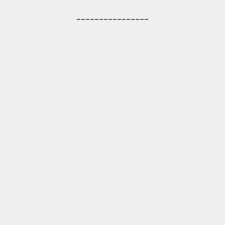
________________