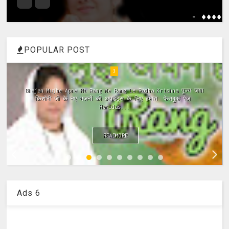
- ����
POPULAR POST
4
ramayan ki chaupai, ramayan chaupai hindi, ramayan chaupai
in hindi, ramayan chaupai download, ramayan chaupai mp3,
ramayan chaupai video...
READMORE
Ads 6