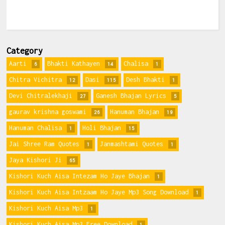
Category
Aarti
Bhakti Kathayen
Chalisa
6
14
1
Chitra Vichitra
Dasi
Desh Bhakti
12
115
1
Devi Chitralekhaji
Ganesh Bhajan Lyrics
27
5
gaurav krishna goswami
Hanuman Bhajan
26
19
Hanuman Chalisa
Holi Bhajan
1
15
Jai Shree Ram Quotes
Janmashtami Quotes
1
1
Jaya Kishori Ji
65
Kishori Kuch Aisa Intezam Ho Jaye Bhajan
1
Kishori Kuch Aisa Intzaam Ho Jaye Mp3 Song Download
1
Kishori Kuch Aisa Mp3
1
Kishori Kuch Aisa Mp3 Free Download
1