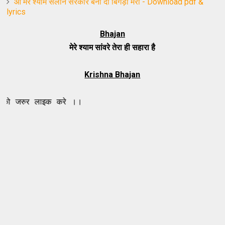
ओ मेरे श्याम सलोने सरकार बना दो बिगड़ी मेरी - Download pdf &
lyrics
Bhajan
मेरे श्याम सांवरे तेरा ही सहारा है
Krishna Bhajan
लाइक करे ।।