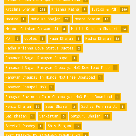
Krishna Bhajan
Krishna Katha
lyrics & Pdf
273
7
209
Mantra
Mata Ke Bhajan
Meera Bhajan
1
22
18
Mridul Chintan Goswami Ji
Mridul Krishna Shastri
8
14
PDF
Quotes
Raam Bhajan
Radha Bhajan
2
5
5
53
Radha Krishna Love Status Quotes
2
Ramanand Sagar Ramayan Chaupai
1
Ramanand Sagar Ramayan Chopaiya Mp3 Download Free
1
Ramayan Chaupai In Hindi Mp3 Free Download
1
Ramayan Chaupai Mp3
1
Ramayan Ravindra Jain Chaupaiyan Mp3 Free Download
1
Remix Bhajan
Saai Bhajan
Sadhvi Purnima Ji
59
3
1
Sai Bhajan
Sankirtan
Satguru Bhajan
1
5
11
Sheetal Pandey
Shiv Bhajan
1
32
SHRI KRISHNA BY RAMANAND SAGAR'S HD
4