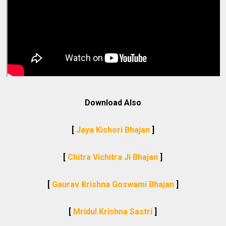
Download Also
[
Jaya Kishori Bhajan
]
[
Chitra Vichitra Ji Bhajan
]
[
Gaurav Krishna Goswami Bhajan
]
[
Mridul Krishna Sastri
]