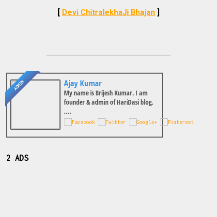
[
Devi ChitralekhaJi Bhajan
]
________________________________
Ajay Kumar
ADMIN
My name is Brijesh Kumar. I am
founder & admin of HariDasi blog.
....
2 ADS