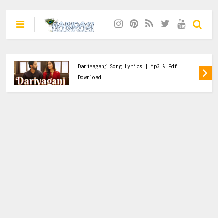
s | Mp3 & Pdf
Meri Rahe Tere Tak Hai So
& Pdf Download