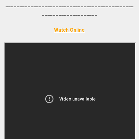
_____________________________________
_________
_________
___________
Watch Online