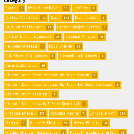
Category
Aarti
Bhakti Kathayen
Chalisa
6
14
1
Chitra Vichitra
Dasi
Desh Bhakti
12
115
1
Devi Chitralekhaji
Ganesh Bhajan Lyrics
27
5
gaurav krishna goswami
Hanuman Bhajan
26
19
Hanuman Chalisa
Holi Bhajan
1
15
Jai Shree Ram Quotes
Janmashtami Quotes
1
1
Jaya Kishori Ji
65
Kishori Kuch Aisa Intezam Ho Jaye Bhajan
1
Kishori Kuch Aisa Intzaam Ho Jaye Mp3 Song Download
1
Kishori Kuch Aisa Mp3
1
Kishori Kuch Aisa Mp3 Free Download
1
Krishna Bhajan
Krishna Katha
lyrics & Pdf
273
7
209
Mantra
Mata Ke Bhajan
Meera Bhajan
1
22
18
Mridul Chintan Goswami Ji
Mridul Krishna Shastri
8
14