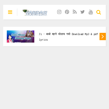
gaurav krishna goswami
,
lyrics & Pdf
Shree Banke bihari Teri Aarti Gaaun By
Gaurav Krishna Goswami Ji Maharaj श्री बांके
बिहारी तेरी आरती गाऊं [Sneh Bihari Ji Ki
Aarti] Download pdf & lyrics