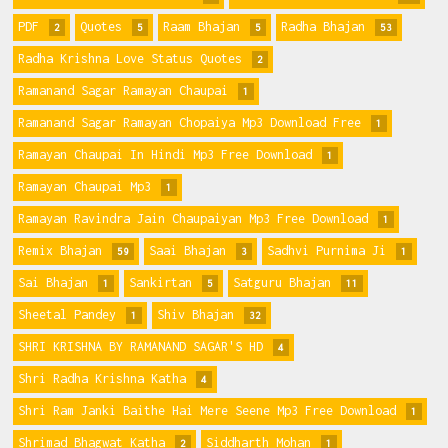
PDF
Quotes
Raam Bhajan
Radha Bhajan
2
5
5
53
Radha Krishna Love Status Quotes
2
Ramanand Sagar Ramayan Chaupai
1
Ramanand Sagar Ramayan Chopaiya Mp3 Download Free
1
Ramayan Chaupai In Hindi Mp3 Free Download
1
Ramayan Chaupai Mp3
1
Ramayan Ravindra Jain Chaupaiyan Mp3 Free Download
1
Remix Bhajan
Saai Bhajan
Sadhvi Purnima Ji
59
3
1
Sai Bhajan
Sankirtan
Satguru Bhajan
1
5
11
Sheetal Pandey
Shiv Bhajan
1
32
SHRI KRISHNA BY RAMANAND SAGAR'S HD
4
Shri Radha Krishna Katha
4
Shri Ram Janki Baithe Hai Mere Seene Mp3 Free Download
1
Shrimad Bhagwat Katha
Siddharth Mohan
2
1