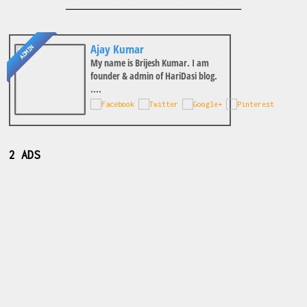
________________________________
Ajay Kumar
ADMIN
My name is Brijesh Kumar. I am
founder & admin of HariDasi blog.
....
2 ADS