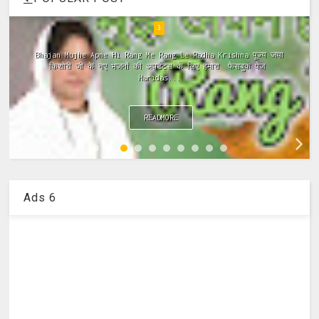
4
Meri Vinti Yahi Hai Radha Rani Dj (Remix) MIx Download:
Click This Link ~Meri Vinti Yahi Hai Radha Rani Dj (Remix)
MIx Full ...
READMORE
Ads 6