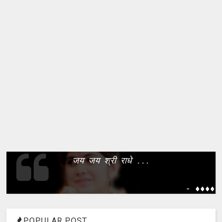
जय जय श्री राधे ...
- ����
POPULAR POST