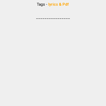
Tags -
lyrics & Pdf
________________