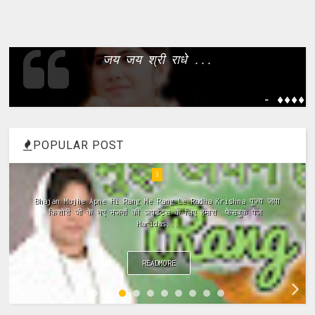
जय जय श्री राधे ...
- ����
POPULAR POST
4
Meri Vinti Yahi Hai Radha Rani Dj (Remix) MIx Download:
Click This Link ~Meri Vinti Yahi Hai Radha Rani Dj (Remix)
MIx Full ...
READMORE