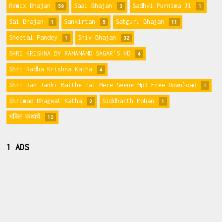
Remix Bhajan
Saai Bhajan
Sadhvi Purnima Ji
59
3
1
Sai Bhajan
Sankirtan
Satguru Bhajan
1
5
11
Sheetal Pandey
Shiv Bhajan
1
32
SHRI KRISHNA BY RAMANAND SAGAR'S HD
4
Shri Radha Krishna Katha
4
Shri Ram Janki Baithe Hai Mere Seene Mp3 Free Download
1
Shrimad Bhagwat Katha
Siddharth Mohan
2
1
भक्ति कथायें
12
1 ADS