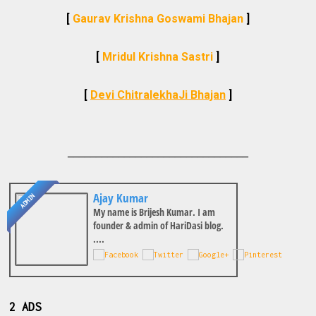
[
Gaurav Krishna Goswami Bhajan
]
[
Mridul Krishna Sastri
]
[
Devi ChitralekhaJi Bhajan
]
________________________________
Ajay Kumar
ADMIN
My name is Brijesh Kumar. I am
founder & admin of HariDasi blog.
....
2 ADS