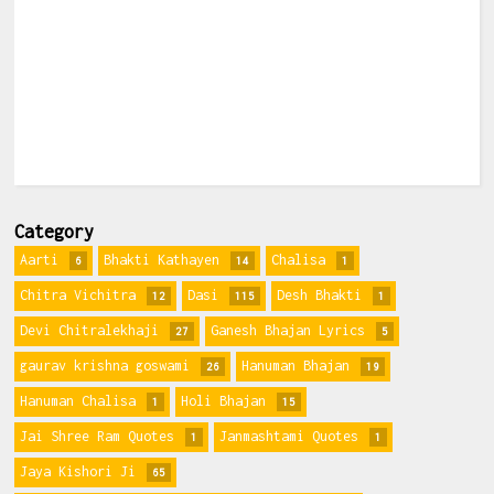
Category
Aarti
Bhakti Kathayen
Chalisa
6
14
1
Chitra Vichitra
Dasi
Desh Bhakti
12
115
1
Devi Chitralekhaji
Ganesh Bhajan Lyrics
27
5
gaurav krishna goswami
Hanuman Bhajan
26
19
Hanuman Chalisa
Holi Bhajan
1
15
Jai Shree Ram Quotes
Janmashtami Quotes
1
1
Jaya Kishori Ji
65