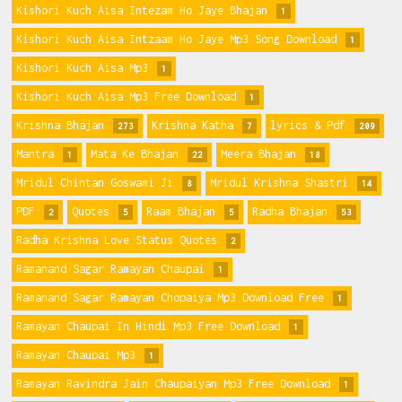
Kishori Kuch Aisa Intezam Ho Jaye Bhajan
1
Kishori Kuch Aisa Intzaam Ho Jaye Mp3 Song Download
1
Kishori Kuch Aisa Mp3
1
Kishori Kuch Aisa Mp3 Free Download
1
Krishna Bhajan
Krishna Katha
lyrics & Pdf
273
7
209
Mantra
Mata Ke Bhajan
Meera Bhajan
1
22
18
Mridul Chintan Goswami Ji
Mridul Krishna Shastri
8
14
PDF
Quotes
Raam Bhajan
Radha Bhajan
2
5
5
53
Radha Krishna Love Status Quotes
2
Ramanand Sagar Ramayan Chaupai
1
Ramanand Sagar Ramayan Chopaiya Mp3 Download Free
1
Ramayan Chaupai In Hindi Mp3 Free Download
1
Ramayan Chaupai Mp3
1
Ramayan Ravindra Jain Chaupaiyan Mp3 Free Download
1