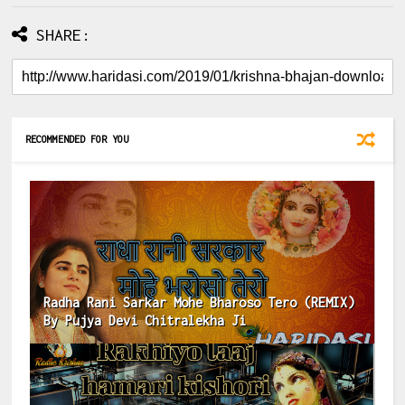
SHARE:
RECOMMENDED FOR YOU
Radha Rani Sarkar Mohe Bharoso Tero (REMIX)
By Pujya Devi Chitralekha Ji