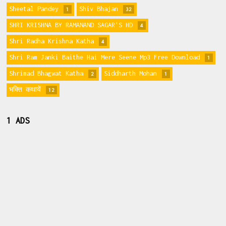
Sheetal Pandey
Shiv Bhajan
1
32
SHRI KRISHNA BY RAMANAND SAGAR'S HD
4
Shri Radha Krishna Katha
4
Shri Ram Janki Baithe Hai Mere Seene Mp3 Free Download
1
Shrimad Bhagwat Katha
Siddharth Mohan
2
1
भक्ति कथायें
12
1 ADS