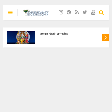
रामायण चौपाई डाउनलोड