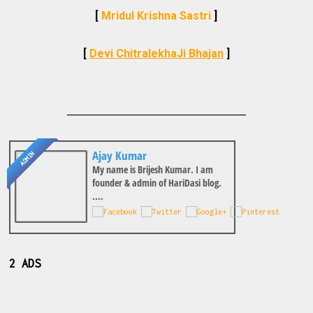
[
Mridul Krishna Sastri
]
[
Devi ChitralekhaJi Bhajan
]
________________________________
Ajay Kumar
ADMIN
My name is Brijesh Kumar. I am
founder & admin of HariDasi blog.
....
2 ADS