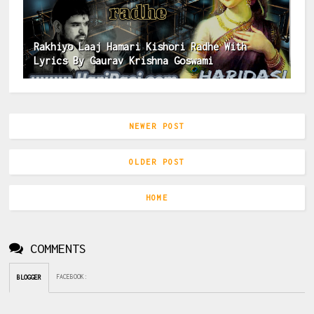
Rakhiyo Laaj Hamari Kishori Radhe With
Lyrics By Gaurav Krishna Goswami
NEWER POST
OLDER POST
HOME
COMMENTS
FACEBOOK
:
BLOGGER