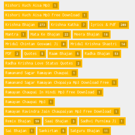
Kishori Kuch Aisa Mp3
1
Kishori Kuch Aisa Mp3 Free Download
1
Krishna Bhajan
Krishna Katha
lyrics & Pdf
273
7
209
Mantra
Mata Ke Bhajan
Meera Bhajan
1
22
18
Mridul Chintan Goswami Ji
Mridul Krishna Shastri
8
14
PDF
Quotes
Raam Bhajan
Radha Bhajan
2
5
5
53
Radha Krishna Love Status Quotes
2
Ramanand Sagar Ramayan Chaupai
1
Ramanand Sagar Ramayan Chopaiya Mp3 Download Free
1
Ramayan Chaupai In Hindi Mp3 Free Download
1
Ramayan Chaupai Mp3
1
Ramayan Ravindra Jain Chaupaiyan Mp3 Free Download
1
Remix Bhajan
Saai Bhajan
Sadhvi Purnima Ji
59
3
1
Sai Bhajan
Sankirtan
Satguru Bhajan
1
5
11