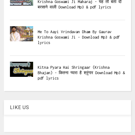
Krishna Goswami Ji Maharaj - यह तो बता दो
बरसाने वाली Download Mp3 & pdf lyrics
Me To Aayi Vrindavan Dham By Gaurav
Krishna Goswami Ji - Download Mp3 & pdf
lyrics
Kitna Pyara Hai Shringaar (Krishna
Bhajan) - कितना प्यारा है श्रृंगार Download Mp3 &
pdf lyrics
LIKE US