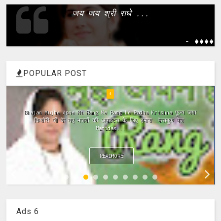
जय जय श्री राधे ...
- ����
POPULAR POST
4
ramayan ki chaupai, ramayan chaupai hindi, ramayan chaupai
in hindi, ramayan chaupai download, ramayan chaupai mp3,
ramayan chaupai video...
READMORE
Ads 6