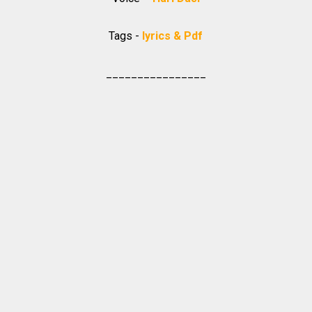
Tags -
lyrics & Pdf
________________