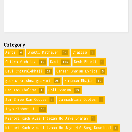
Category
Aarti
Bhakti Kathayen
Chalisa
6
14
1
Chitra Vichitra
Dasi
Desh Bhakti
12
115
1
Devi Chitralekhaji
Ganesh Bhajan Lyrics
27
5
gaurav krishna goswami
Hanuman Bhajan
26
19
Hanuman Chalisa
Holi Bhajan
1
15
Jai Shree Ram Quotes
Janmashtami Quotes
1
1
Jaya Kishori Ji
65
Kishori Kuch Aisa Intezam Ho Jaye Bhajan
1
Kishori Kuch Aisa Intzaam Ho Jaye Mp3 Song Download
1