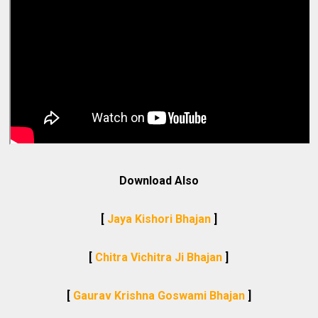
Download Also
[
Jaya Kishori Bhajan
]
[
Chitra Vichitra Ji Bhajan
]
[
Gaurav Krishna Goswami Bhajan
]