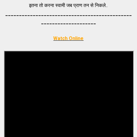
इतना तो करना स्वामी जब प्राण तन से निकले..
_____________________________________
_________
_________
___________
Watch Online