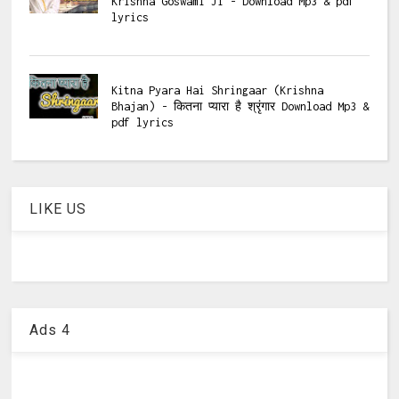
Krishna Goswami Ji - Download Mp3 & pdf
lyrics
Kitna Pyara Hai Shringaar (Krishna
Bhajan) - कितना प्यारा है श्रृंगार Download Mp3 &
pdf lyrics
LIKE US
Ads 4