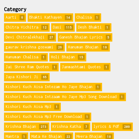
Category
Aarti
Bhakti Kathayen
Chalisa
6
14
1
Chitra Vichitra
Dasi
Desh Bhakti
12
115
1
Devi Chitralekhaji
Ganesh Bhajan Lyrics
27
5
gaurav krishna goswami
Hanuman Bhajan
26
19
Hanuman Chalisa
Holi Bhajan
1
15
Jai Shree Ram Quotes
Janmashtami Quotes
1
1
Jaya Kishori Ji
65
Kishori Kuch Aisa Intezam Ho Jaye Bhajan
1
Kishori Kuch Aisa Intzaam Ho Jaye Mp3 Song Download
1
Kishori Kuch Aisa Mp3
1
Kishori Kuch Aisa Mp3 Free Download
1
Krishna Bhajan
Krishna Katha
lyrics & Pdf
273
7
209
Mantra
Mata Ke Bhajan
Meera Bhajan
1
22
18