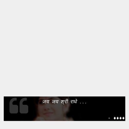
जय जय श्री राधे ...
- ����