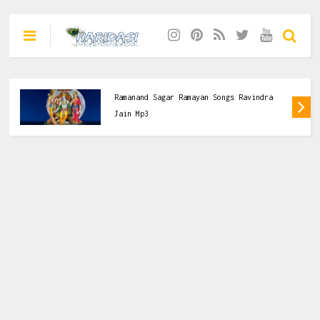
Kishori kKuch Aisa Intjam Ho Jaye Full
Song Original Mp3