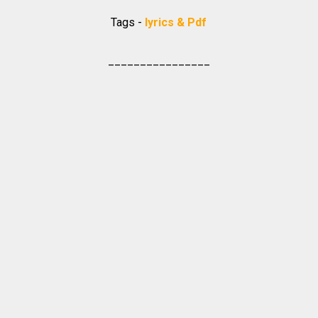
Tags -
lyrics & Pdf
________________