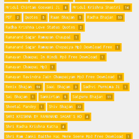
Mridul Chintan Goswami Ji
Mridul Krishna Shastri
8
14
PDF
Quotes
Raam Bhajan
Radha Bhajan
2
5
5
53
Radha Krishna Love Status Quotes
2
Ramanand Sagar Ramayan Chaupai
1
Ramanand Sagar Ramayan Chopaiya Mp3 Download Free
1
Ramayan Chaupai In Hindi Mp3 Free Download
1
Ramayan Chaupai Mp3
1
Ramayan Ravindra Jain Chaupaiyan Mp3 Free Download
1
Remix Bhajan
Saai Bhajan
Sadhvi Purnima Ji
59
3
1
Sai Bhajan
Sankirtan
Satguru Bhajan
1
5
11
Sheetal Pandey
Shiv Bhajan
1
32
SHRI KRISHNA BY RAMANAND SAGAR'S HD
4
Shri Radha Krishna Katha
4
Shri Ram Janki Baithe Hai Mere Seene Mp3 Free Download
1