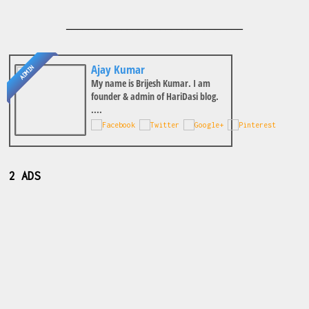
________________________________
Ajay Kumar
ADMIN
My name is Brijesh Kumar. I am
founder & admin of HariDasi blog.
....
2 ADS