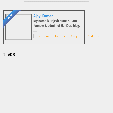
Ajay Kumar
ADMIN
My name is Brijesh Kumar. I am
founder & admin of HariDasi blog.
....
2 ADS