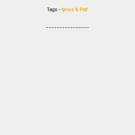
Tags -
lyrics & Pdf
________________