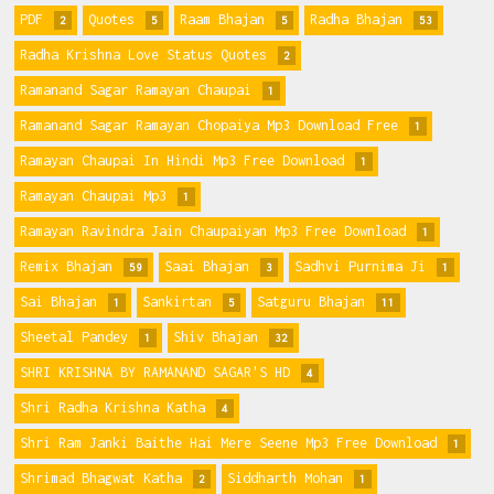
PDF
Quotes
Raam Bhajan
Radha Bhajan
2
5
5
53
Radha Krishna Love Status Quotes
2
Ramanand Sagar Ramayan Chaupai
1
Ramanand Sagar Ramayan Chopaiya Mp3 Download Free
1
Ramayan Chaupai In Hindi Mp3 Free Download
1
Ramayan Chaupai Mp3
1
Ramayan Ravindra Jain Chaupaiyan Mp3 Free Download
1
Remix Bhajan
Saai Bhajan
Sadhvi Purnima Ji
59
3
1
Sai Bhajan
Sankirtan
Satguru Bhajan
1
5
11
Sheetal Pandey
Shiv Bhajan
1
32
SHRI KRISHNA BY RAMANAND SAGAR'S HD
4
Shri Radha Krishna Katha
4
Shri Ram Janki Baithe Hai Mere Seene Mp3 Free Download
1
Shrimad Bhagwat Katha
Siddharth Mohan
2
1