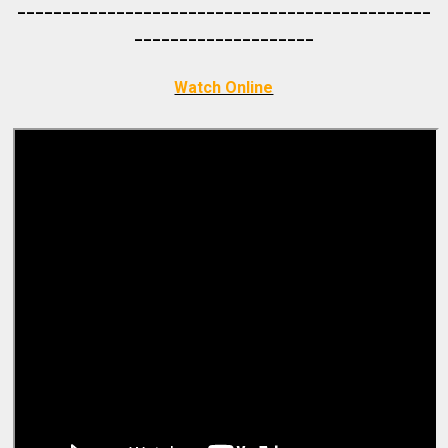
_____________________________________
_________
_________
___________
Watch Online