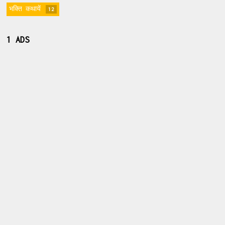
भक्ति कथायें
12
1 ADS