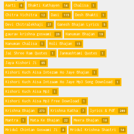
Aarti
Bhakti Kathayen
Chalisa
6
14
1
Chitra Vichitra
Dasi
Desh Bhakti
12
115
1
Devi Chitralekhaji
Ganesh Bhajan Lyrics
27
5
gaurav krishna goswami
Hanuman Bhajan
26
19
Hanuman Chalisa
Holi Bhajan
1
15
Jai Shree Ram Quotes
Janmashtami Quotes
1
1
Jaya Kishori Ji
65
Kishori Kuch Aisa Intezam Ho Jaye Bhajan
1
Kishori Kuch Aisa Intzaam Ho Jaye Mp3 Song Download
1
Kishori Kuch Aisa Mp3
1
Kishori Kuch Aisa Mp3 Free Download
1
Krishna Bhajan
Krishna Katha
lyrics & Pdf
273
7
209
Mantra
Mata Ke Bhajan
Meera Bhajan
1
22
18
Mridul Chintan Goswami Ji
Mridul Krishna Shastri
8
14