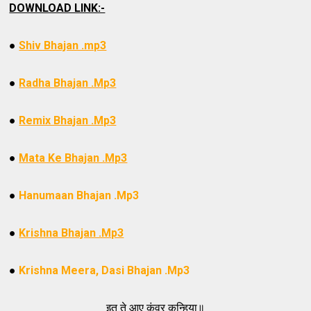
DOWNLOAD LINK:-
●
Shiv Bhajan .mp3
●
Radha Bhajan .Mp3
●
Remix Bhajan .Mp3
●
Mata Ke Bhajan .Mp3
●
Hanumaan Bhajan .Mp3
●
Krishna Bhajan .Mp3
●
Krishna Meera, Dasi Bhajan .Mp3
इत ते आए कुंवर कन्हिया॥