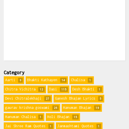
Category
Aarti
Bhakti Kathayen
Chalisa
6
14
1
Chitra Vichitra
Dasi
Desh Bhakti
12
115
1
Devi Chitralekhaji
Ganesh Bhajan Lyrics
27
5
gaurav krishna goswami
Hanuman Bhajan
26
19
Hanuman Chalisa
Holi Bhajan
1
15
Jai Shree Ram Quotes
Janmashtami Quotes
1
1