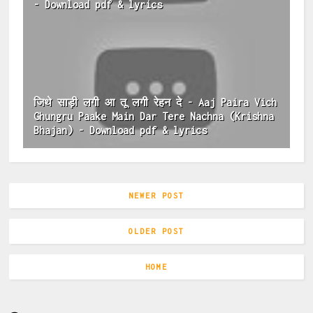
- Download pdf & lyrics
जिथे साड़ी लगी आ तू लगी रेहन दे - Aaj Paira Vich
Ghungru Paake Main Dar Tere Nachna (Krishna
Bhajan) - Download pdf & lyrics
NEWER POST
OLDER POST
HOME