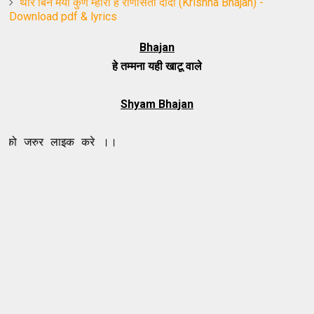
थारे बिन मैया कुण म्हारो है राणीसती दादी (Krishna Bhajan) -
Download pdf & lyrics
Bhajan
हे तम्मना यही खाटू वाले
Shyam Bhajan
 लाइक करे ।।