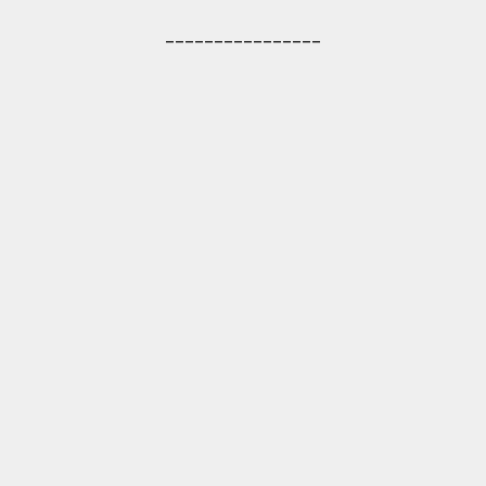
________________