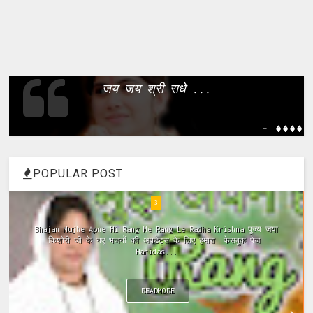
जय जय श्री राधे ...
- ����
POPULAR POST
4
Meri Vinti Yahi Hai Radha Rani Dj (Remix) MIx Download:
Click This Link ~Meri Vinti Yahi Hai Radha Rani Dj (Remix)
MIx Full ...
READMORE