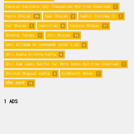
Ramayan Ravindra Jain Chaupaiyan Mp3 Free Download
1
Remix Bhajan
Saai Bhajan
Sadhvi Purnima Ji
59
3
1
Sai Bhajan
Sankirtan
Satguru Bhajan
1
5
11
Sheetal Pandey
Shiv Bhajan
1
32
SHRI KRISHNA BY RAMANAND SAGAR'S HD
4
Shri Radha Krishna Katha
4
Shri Ram Janki Baithe Hai Mere Seene Mp3 Free Download
1
Shrimad Bhagwat Katha
Siddharth Mohan
2
1
भक्ति कथायें
12
1 ADS