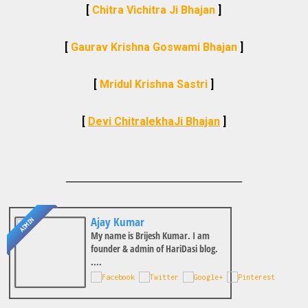
[
Chitra Vichitra Ji Bhajan
]
[
Gaurav Krishna Goswami Bhajan
]
[
Mridul Krishna Sastri
]
[
Devi ChitralekhaJi Bhajan
]
________________________________
Ajay Kumar
ADMIN
My name is Brijesh Kumar. I am
founder & admin of HariDasi blog.
....