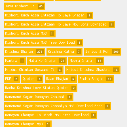
Jaya Kishori Ji
65
Kishori Kuch Aisa Intezam Ho Jaye Bhajan
1
Kishori Kuch Aisa Intzaam Ho Jaye Mp3 Song Download
1
Kishori Kuch Aisa Mp3
1
Kishori Kuch Aisa Mp3 Free Download
1
Krishna Bhajan
Krishna Katha
lyrics & Pdf
273
7
209
Mantra
Mata Ke Bhajan
Meera Bhajan
1
22
18
Mridul Chintan Goswami Ji
Mridul Krishna Shastri
8
14
PDF
Quotes
Raam Bhajan
Radha Bhajan
2
5
5
53
Radha Krishna Love Status Quotes
2
Ramanand Sagar Ramayan Chaupai
1
Ramanand Sagar Ramayan Chopaiya Mp3 Download Free
1
Ramayan Chaupai In Hindi Mp3 Free Download
1
Ramayan Chaupai Mp3
1